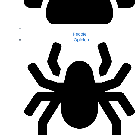
People
Opinion