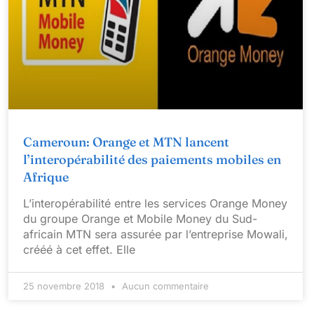
Cameroun: Orange et MTN lancent
l’interopérabilité des paiements mobiles en
Afrique
L’interopérabilité entre les services Orange Money
du groupe Orange et Mobile Money du Sud-
africain MTN sera assurée par l’entreprise Mowali,
crééé à cet effet. Elle
25 novembre 2018
Aucun commentaire