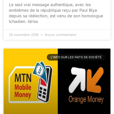
Le seul vrai message authentique, avec les
emblèmes de la république reçu par Paul Biya
depuis sa réélection, est venu de son homologue
tchadien. Idriss
25 novembre 2018
Aucun commentaire
L'INFO SUR LES FAITS DE SOCIÉTÉ