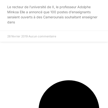
Le recteur de l’université de II, le professeur Adolphe
Minkoa Elle a annoncé que 100 postes d’enseignants
seraient ouverts à des Camerounais souhaitant enseigner
dans
28 février 2019
Aucun commentaire