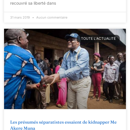
recouvré sa liberté dans
31 mars 2019
Aucun commentaire
TOUTE L'ACTUALITÉ
Les présumés séparatistes essaient de kidnapper Me
Akere Muna