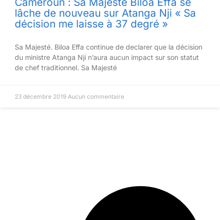
Cameroun : Sa Majesté Biloa Effa se
lâche de nouveau sur Atanga Nji « Sa
décision me laisse à 37 degré »
Sa Majesté. Biloa Effa continue de declarer que la décision
du ministre Atanga Nji n’aura aucun impact sur son statut
de chef traditionnel. Sa Majesté
23 décembre 2019
Aucun commentaire