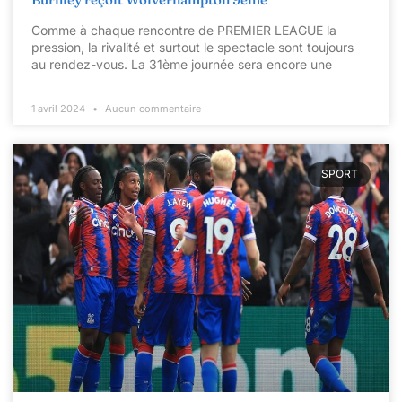
Comme à chaque rencontre de PREMIER LEAGUE la
pression, la rivalité et surtout le spectacle sont toujours
au rendez-vous. La 31ème journée sera encore une
1 avril 2024
Aucun commentaire
SPORT