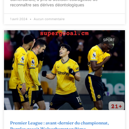
reconnaître ses dérives déontologiques
1 avril 2024
Aucun commentaire
SPORT
Premier League : avant-dernier du championnat,
Burnley reçoit Wolverhampton 9ème