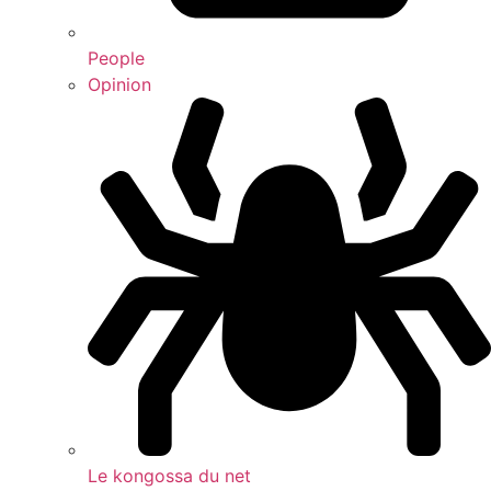
People
Opinion
Le kongossa du net