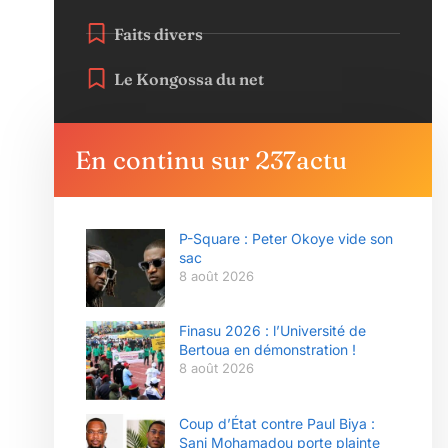
Faits divers
Le Kongossa du net
En continu sur 237actu
P-Square : Peter Okoye vide son
sac
8 août 2026
Finasu 2026 : l’Université de
Bertoua en démonstration !
8 août 2026
Coup d’État contre Paul Biya :
Sani Mohamadou porte plainte