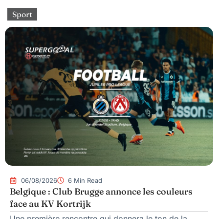
Sport
06/08/2026
6 Min Read
Belgique : Club Brugge annonce les couleurs
face au KV Kortrijk
Une première rencontre qui donnera le ton de la