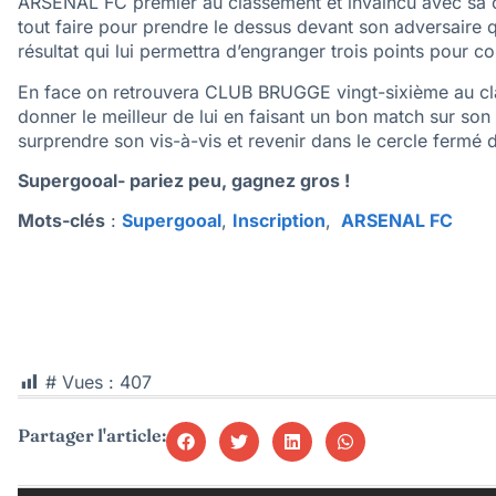
ARSENAL FC premier au classement et invaincu avec sa
tout faire pour prendre le dessus devant son adversaire q
résultat qui lui permettra d’engranger trois points pour c
En face on retrouvera CLUB BRUGGE vingt-sixième au c
donner le meilleur de lui en faisant un bon match sur son 
surprendre son vis-à-vis et revenir dans le cercle fermé d
Supergooal- pariez peu, gagnez gros !
Mots-clés
:
Supergooal
,
Inscription
,
ARSENAL FC
# Vues :
407
Partager l'article: