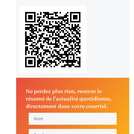
Ne perdez plus rien, recevez le
résumé de l'actualité quotidienne,
directement dans votre courriel.