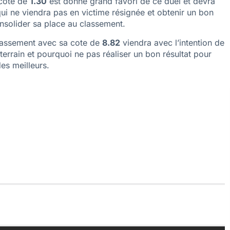
 cote de
1.30
est donné grand favori de ce duel et devra
ui ne viendra pas en victime résignée et obtenir un bon
onsolider sa place au classement.
lassement avec sa cote de
8.82
viendra avec l’intention de
terrain et pourquoi ne pas réaliser un bon résultat pour
es meilleurs.