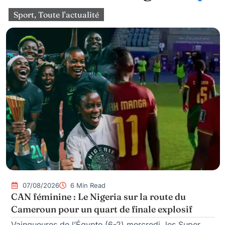
Sport
,
Toute l'actualité
07/08/2026
6 Min Read
CAN féminine : Le Nigeria sur la route du
Cameroun pour un quart de finale explosif
Vainqueures de l’Égypte (6-2) mercredi, les Super