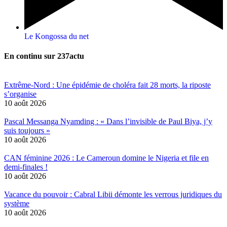
Le Kongossa du net
En continu sur 237actu
Extrême-Nord : Une épidémie de choléra fait 28 morts, la riposte
s’organise
10 août 2026
Pascal Messanga Nyamding : « Dans l’invisible de Paul Biya, j’y
suis toujours »
10 août 2026
CAN féminine 2026 : Le Cameroun domine le Nigeria et file en
demi-finales !
10 août 2026
Vacance du pouvoir : Cabral Libii démonte les verrous juridiques du
système
10 août 2026