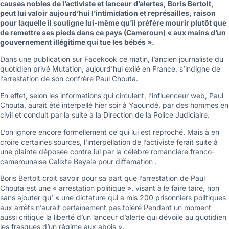
causes nobles de l’activiste et lanceur d’alertes, Boris Bertolt,
peut lui valoir aujourd’hui l’intimidation et représailles, raison
pour laquelle il souligne lui-même qu’il préfère mourir plutôt que
de remettre ses pieds dans ce pays (Cameroun) « aux mains d’un
gouvernement illégitime qui tue les bébés ».
Dans une publication sur Facekook ce matin, l’ancien journaliste du
quotidien privé Mutation, aujourd’hui exilé en France, s’indigne de
l’arrestation de son confrère Paul Chouta.
En effet, selon les informations qui circulent, l’influenceur web, Paul
Chouta, aurait été interpellé hier soir à Yaoundé, par des hommes en
civil et conduit par la suite à la Direction de la Police Judiciaire.
L’on ignore encore formellement ce qui lui est reproché. Mais à en
croire certaines sources, l’interpellation de l’activiste ferait suite à
une plainte déposée contre lui par la célèbre romancière franco-
camerounaise Calixte Beyala pour diffamation .
Boris Bertolt croit savoir pour sa part que l’arrestation de Paul
Chouta est une « arrestation politique », visant à le faire taire, non
sans ajouter qu’ « une dictature qui a mis 200 prisonniers politiques
aux arrêts n’aurait certainement pas toléré Pendant un moment
aussi critique la liberté d’un lanceur d’alerte qui dévoile au quotidien
les frasques d’un régime aux abois ».