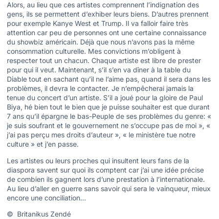
Alors, au lieu que ces artistes comprennent l’indignation des
gens, ils se permettent d’exhiber leurs biens. D’autres prennent
pour exemple Kanye West et Trump. Il va falloir faire très
attention car peu de personnes ont une certaine connaissance
du showbiz américain. Déjà que nous n’avons pas la même
consommation culturelle. Mes convictions m’obligent à
respecter tout un chacun. Chaque artiste est libre de prester
pour qui il veut. Maintenant, s’il s’en va dîner à la table du
Diable tout en sachant qu’il ne l’aime pas, quand il sera dans les
problèmes, il devra le contacter. Je n’empêcherai jamais la
tenue du concert d’un artiste. S’il a joué pour la gloire de Paul
Biya, hé bien tout le bien que je puisse souhaiter est que durant
7 ans qu’il épargne le bas-Peuple de ses problèmes du genre: «
je suis soufrant et le gouvernement ne s’occupe pas de moi », «
j’ai pas perçu mes droits d’auteur », « le ministère tue notre
culture » et j’en passe.
Les artistes ou leurs proches qui insultent leurs fans de la
diaspora savent sur quoi ils comptent car j’ai une idée précise
de combien ils gagnent lors d’une prestation à l’internationale.
Au lieu d’aller en guerre sans savoir qui sera le vainqueur, mieux
encore une conciliation…
© Britanikus Zendé