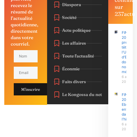
Diaspora
recevez le
sur
résumé de
237actu
Société
l'actualité
quotidienne,
Actu politique
directement
FINAJU
dans votre
2026 : l’
prend la
Les affaires
courriel.
tête,
l’Univers
Toute l'actualité
d’Ebolo
domine 
nombre 
Éconmie
médaille
6 août
Faits divers
2026
M'inscrire
Le Kongossa du net
FINAJU
2026 :
Ebolowa
entre
dans
l’histoire
6 août
2026