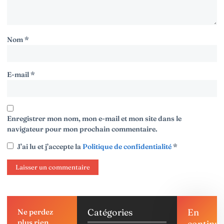
Nom
*
E-mail
*
Enregistrer mon nom, mon e-mail et mon site dans le
navigateur pour mon prochain commentaire.
J’ai lu et j’accepte la
Politique de confidentialité
*
Catégories
En
Ne perdez
plus rien,
continu