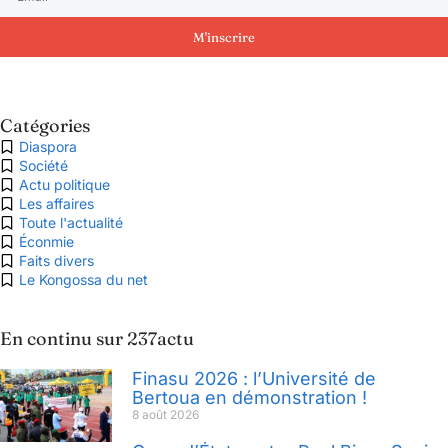
M'inscrire
Catégories
Diaspora
Société
Actu politique
Les affaires
Toute l'actualité
Éconmie
Faits divers
Le Kongossa du net
En continu sur 237actu
Finasu 2026 : l’Université de
Bertoua en démonstration !
8 août 2026