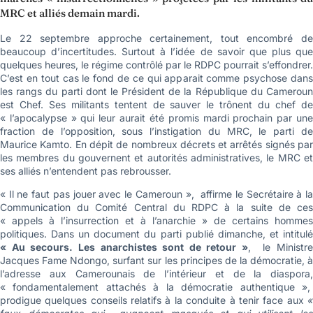
MRC et alliés demain mardi.
Le 22 septembre approche certainement, tout encombré de
beaucoup d’incertitudes. Surtout à l’idée de savoir que plus que
quelques heures, le régime contrôlé par le RDPC pourrait s’effondrer.
C’est en tout cas le fond de ce qui apparait comme psychose dans
les rangs du parti dont le Président de la République du Cameroun
est Chef. Ses militants tentent de sauver le trônent du chef de
« l’apocalypse » qui leur aurait été promis mardi prochain par une
fraction de l’opposition, sous l’instigation du MRC, le parti de
Maurice Kamto. En dépit de nombreux décrets et arrêtés signés par
les membres du gouvernent et autorités administratives, le MRC et
ses alliés n’entendent pas rebrousser.
« Il ne faut pas jouer avec le Cameroun », affirme le Secrétaire à la
Communication du Comité Central du RDPC à la suite de ces
« appels à l’insurrection et à l’anarchie » de certains hommes
politiques. Dans un document du parti publié dimanche, et intitulé
« Au secours. Les anarchistes sont de retour »
, le Ministr
Jacques Fame Ndongo, surfant sur les principes de la démocratie, à
l’adresse aux Camerounais de l’intérieur et de la diaspora,
« fondamentalement attachés à la démocratie authentique »,
prodigue quelques conseils relatifs à la conduite à tenir face aux
«