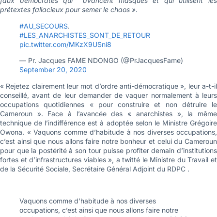
faux démocrates qui avancent masqués et qui utilisent les
prétextes fallacieux pour semer le chaos »
.
#AU_SECOURS
.
#LES_ANARCHISTES_SONT_DE_RETOUR
pic.twitter.com/MKzX9USni8
— Pr. Jacques FAME NDONGO (@PrJacquesFame)
September 20, 2020
« Rejetez clairement leur mot d’ordre anti-démocratique », leur a-t-il
conseillé, avant de leur demander de vaquer normalement à leurs
occupations quotidiennes « pour construire et non détruire le
Cameroun ». Face à l’avancée des « anarchistes », la même
technique de l’indifférence est à adoptée selon le Ministre Grégoire
Owona. « Vaquons comme d’habitude à nos diverses occupations,
c’est ainsi que nous allons faire notre bonheur et celui du Cameroun
pour que la postérité à son tour puisse profiter demain d’institutions
fortes et d’infrastructures viables », a twitté le Ministre du Travail et
de la Sécurité Sociale, Secrétaire Général Adjoint du RDPC .
Vaquons comme d’habitude à nos diverses
occupations, c’est ainsi que nous allons faire notre