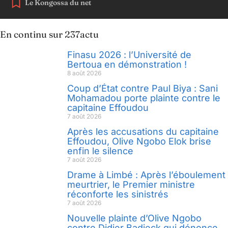
Le Kongossa du net
En continu sur 237actu
Finasu 2026 : l’Université de
Bertoua en démonstration !
8 août 2026
Coup d’État contre Paul Biya : Sani
Mohamadou porte plainte contre le
capitaine Effoudou
7 août 2026
Après les accusations du capitaine
Effoudou, Olive Ngobo Elok brise
enfin le silence
7 août 2026
Drame à Limbé : Après l’éboulement
meurtrier, le Premier ministre
réconforte les sinistrés
7 août 2026
Nouvelle plainte d’Olive Ngobo
contre Didier Badjeck qui dénonce