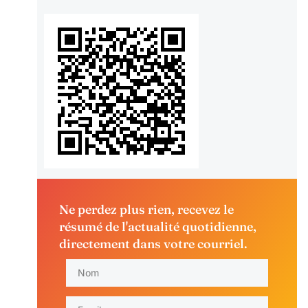
Ne perdez plus rien, recevez le
résumé de l'actualité quotidienne,
directement dans votre courriel.