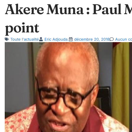
Akere Muna : Paul M
point
Toute l'actualité
Eric Adjouda.
décembre 20, 2018
Aucun c