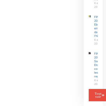
6 août
2026
FINAJU
2026 :
Ebolowa
entre
dans
l’histoire
6 août
2026
FINAJU
2026 :
Samuel
Eto’o Fils
concent
les
regards
6 août
2026
Tout
voir