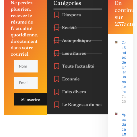
Catégories
En
Ne perdez
plus rien,
continu
Diaspora
recevez le
sur
résumé de
237actu
Société
l'actualité
quotidienne,
Actu politique
directement
Camero
dans votre
: 36
migrant
Les affaires
courriel.
expulsé
des État
Toute l'actualité
Unis
lancent
une
Éconmie
bataille
judiciair
Faits divers
inédite
7 août
M'inscrire
2026
Le Kongossa du net
Après le
accusati
du
capitain
Effoudou