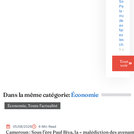
Sous l’èr
Paul Biy
la «
malédict
des
avenants
fait
exploser
les gran
chantier
5 août 2
Tout
voir
Dans la même catégorie:
Économie
Économie
,
Toute l'actualité
05/08/2026
6 Min Read
Cameroun : Sous l’ère Paul Biya, la « malédiction des avenant