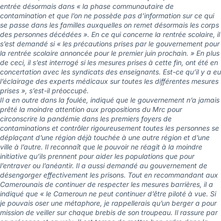
entrée désormais dans « la phase communautaire de
contamination et que l’on ne possède pas d’information sur ce qui
se passe dans les familles auxquelles on remet désormais les corps
des personnes décédées ». En ce qui concerne la rentrée scolaire, il
s’est demandé si « les précautions prises par le gouvernement pour
la rentrée scolaire annoncée pour le premier juin prochain. » En plus
de ceci, il s’est interrogé si les mesures prises à cette fin, ont été en
concertation avec les syndicats des enseignants. Est-ce qu’il y a eu
l’éclairage des experts médicaux sur toutes les différentes mesures
prises », s’est-il préoccupé.
Il a en outre dans la foulée, indiqué que le gouvernement n’a jamais
prêté la moindre attention aux propositions du Mrc pour
circonscrire la pandémie dans les premiers foyers de
contaminations et contrôler rigoureusement toutes les personnes se
déplaçant d’une région déjà touchée à une autre région et d’une
ville à l’autre. Il reconnaît que le pouvoir ne réagit à la moindre
initiative qu’ils prennent pour aider les populations que pour
l’entraver ou l’anéantir. Il a aussi demandé au gouvernement de
désengorger effectivement les prisons. Tout en recommandant aux
Camerounais de continuer de respecter les mesures barrières, il a
indiqué que « le Cameroun ne peut continuer d’être piloté à vue. Si
je pouvais oser une métaphore, je rappellerais qu’un berger a pour
mission de veiller sur chaque brebis de son troupeau. Il rassure par