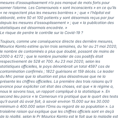
mesures d’assouplissement n’a pas manqué de mots forts pour
sonner l’alarme. Les Camerounais « sont inconscients » en ce qu’ils
« ne respectent plus les mesures barrières » ; que « l’hôpital est
débordé, entre 50 et 100 patients y sont désormais reçus par jour
depuis les mesures d’assouplissement » ; que « la publication des
statistiques est désormais encadrée. »
Le risque de perdre le contrôle sur la Covid-19 ?
Toujours, comme une conséquence directe des dernière mesures,
Maurice Kamto estime qu’en trois semaines, du 1er au 21 mai 2020,
le nombre de contaminés a plus que doublé, passant de moins de
2000 à 4272 ; que le nombre journalier de cas positifs était
respectivement de 528 et 700. Au 23 mai 2020, selon les
statistiques officielles, le pays dénombrait un total 4597 cas de
contamination confirmés ; 1822 guérisons et 159 décès. Le leader
du Mrc pense que la situation est plus désastreuse que ne la
présente les chiffres officielles. La première des trois raisons qu’il
avance pour expliciter cet état des choses, est que « le régime a,
nous le savons tous, un rapport compliqué à la statistique ». En
second lieu parce « le Cameroun n’a pratiqué que le quart des tests
qu’il aurait dû avoir fait, à savoir environ 15.000 sur les 30.000
minimum à 400.000 selon l’Oms au regard de sa population ». La
troisième raison qui explique que les chiffres officiels sont en deçà
de la réalité, selon le Pr Maurice Kamto est le fait que la maladie est