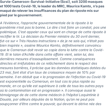
Survie-Cameroon-Survival-Initiative (Scsi), soit 3200 masques
et 1000 tests Covid-19, le leader du MRC, Maurice Kamto, n’a pas
maqué de relever les insuffisances du plan de riposte mis sur
pied par le gouvernement.
A l’évidence, l’approche gouvernementale de la riposte à la
pandémie n’est pas la bonne. Le dire c’est faire un constat, pas une
polémique. C’est appeler ceux qui sont en charge de cette riposte à
rectifier le tir. La décision du Premier ministre du 30 avril dernier,
fut-ce sur « Très Hautes instructions » de je ne sais qui, n’était pas
bien inspirée », assène Maurice Kamto, définitivement convaincu
que le Cameroun doit revoir sa copie dans la lutte contre la Covid-
19. Et le talon d’Achille dans cette affaire vient, selon lui, des
dernières mesures d’assouplissement. Comme conséquences
directes et irréfutables de ce relâchement dans le respect des
mesures barrières, il précise que les données statistiques datées du
23 mai, font état d’un taux de croissance moyen de 10% par
semaine. Il en déduit que « la progression de l’infection au Covid-19
est exponentielle au Cameroun, en tout cas la plus rapide au
monde, en ce qu’elle est supérieure à celle de tous les autres pays
où la contamination est en progression ». Il convoque aussi le
témoignage de de cette dame médecin à l’hôpital Laquintinie à
Douala, par ailleurs députée de la Nation, qu’on ne peut pas
soupçonner d’être contre le pouvoir, qui devant la dérive née des