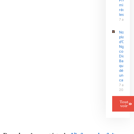
Premier
ministre
réconfor
les sinis
7 août 2
Nouvell
plainte
d’Olive
Ngobo
contre
Didier
Badjeck
qui
dénonce
une «
cabale »
7 août
2026
Tout
voir