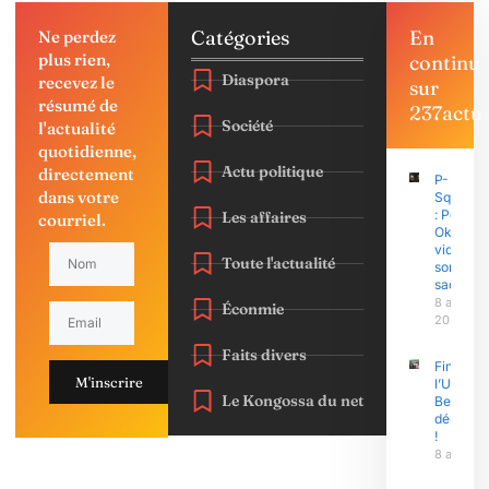
Catégories
En
Ne perdez
plus rien,
continu
Diaspora
recevez le
sur
résumé de
237actu
Société
l'actualité
quotidienne,
Actu politique
directement
P-
dans votre
Square
: Peter
Les affaires
courriel.
Okoye
vide
Toute l'actualité
son
sac
8 août
Éconmie
2026
Faits divers
Finasu 2
M'inscrire
l’Univers
Le Kongossa du net
Bertoua 
démonst
!
8 août 2