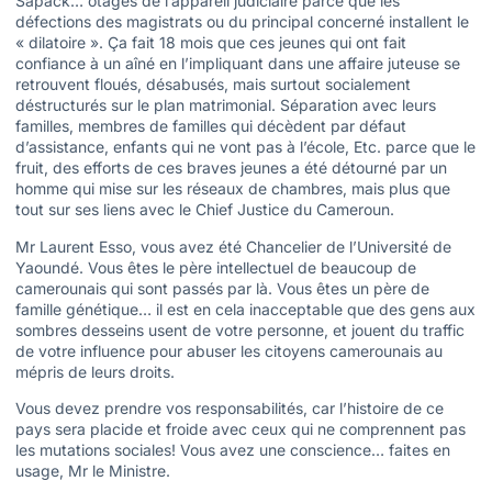
Sapack… otages de l’appareil judiciaire parce que les
défections des magistrats ou du principal concerné installent le
« dilatoire ». Ça fait 18 mois que ces jeunes qui ont fait
confiance à un aîné en l’impliquant dans une affaire juteuse se
retrouvent floués, désabusés, mais surtout socialement
déstructurés sur le plan matrimonial. Séparation avec leurs
familles, membres de familles qui décèdent par défaut
d’assistance, enfants qui ne vont pas à l’école, Etc. parce que le
fruit, des efforts de ces braves jeunes a été détourné par un
homme qui mise sur les réseaux de chambres, mais plus que
tout sur ses liens avec le Chief Justice du Cameroun.
Mr Laurent Esso, vous avez été Chancelier de l’Université de
Yaoundé. Vous êtes le père intellectuel de beaucoup de
camerounais qui sont passés par là. Vous êtes un père de
famille génétique… il est en cela inacceptable que des gens aux
sombres desseins usent de votre personne, et jouent du traffic
de votre influence pour abuser les citoyens camerounais au
mépris de leurs droits.
Vous devez prendre vos responsabilités, car l’histoire de ce
pays sera placide et froide avec ceux qui ne comprennent pas
les mutations sociales! Vous avez une conscience… faites en
usage, Mr le Ministre.