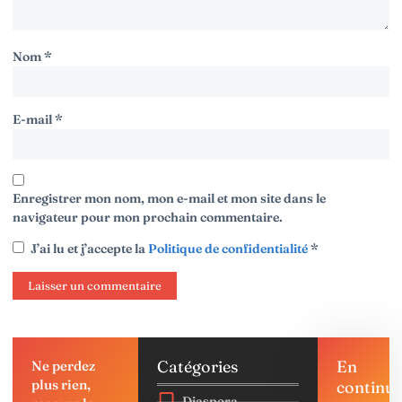
Nom
*
E-mail
*
Enregistrer mon nom, mon e-mail et mon site dans le
navigateur pour mon prochain commentaire.
J’ai lu et j’accepte la
Politique de confidentialité
*
Catégories
En
Ne perdez
plus rien,
continu
Diaspora