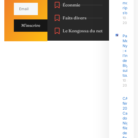
morts, la
Éconmie
riposte
s’organi
Faits divers
10 août
2026
M'inscrire
Le Kongossa du net
Pascal
Messan
Nyamdi
: « Dans
l’invisibl
de Paul
Biya, j’y
suis
toujours
10 août
2026
CAN
féminine
2026 : L
Camero
domine l
Nigeria e
file en
demi-
finales !