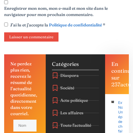
Enregistrer mon nom, mon e-mail et mon site dans le
navigateur pour mon prochain commentaire.
J’ai lu et j’accepte la
Politique de confidentialité
*
Catégories
En
Ne perdez
plus rien,
continu
Diaspora
recevez le
sur
résumé de
237actu
Société
l'actualité
quotidienne,
Actu politique
directement
Extrême
dans votre
Nord :
Une
Les affaires
courriel.
épidémi
de
Toute l'actualité
choléra
fait 28