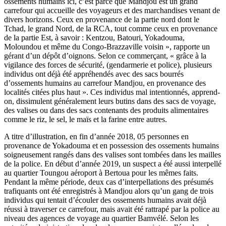
ossements humains ici, c’est parce que Mandjou est un grand
carrefour qui accueille des voyageurs et des marchandises venant de
divers horizons. Ceux en provenance de la partie nord dont le
Tchad, le grand Nord, de la RCA, tout comme ceux en provenance
de la partie Est, à savoir : Kentzou, Batouri, Yokadouma,
Moloundou et même du Congo-Brazzaville voisin », rapporte un
gérant d’un dépôt d’oignons. Selon ce commerçant, « grâce à la
vigilance des forces de sécurité, (gendarmerie et police), plusieurs
individus ont déjà été appréhendés avec des sacs bourrés
d’ossements humains au carrefour Mandjou, en provenance des
localités citées plus haut ». Ces individus mal intentionnés, apprend-
on, dissimulent généralement leurs butins dans des sacs de voyage,
des valises ou dans des sacs contenants des produits alimentaires
comme le riz, le sel, le maïs et la farine entre autres.
A titre d’illustration, en fin d’année 2018, 05 personnes en
provenance de Yokadouma et en possession des ossements humains
soigneusement rangés dans des valises sont tombées dans les mailles
de la police. En début d’année 2019, un suspect a été aussi interpellé
au quartier Toungou aéroport à Bertoua pour les mêmes faits.
Pendant la même période, deux cas d’interpellations des présumés
trafiquants ont été enregistrés à Mandjou alors qu’un gang de trois
individus qui tentait d’écouler des ossements humains avait déjà
réussi à traverser ce carrefour, mais avait été rattrapé par la police au
niveau des agences de voyage au quartier Bamvélé. Selon les