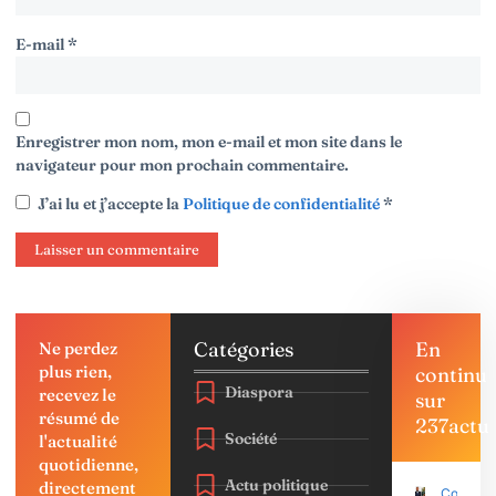
E-mail
*
Enregistrer mon nom, mon e-mail et mon site dans le
navigateur pour mon prochain commentaire.
J’ai lu et j’accepte la
Politique de confidentialité
*
Catégories
En
Ne perdez
plus rien,
continu
Diaspora
recevez le
sur
résumé de
237actu
Société
l'actualité
quotidienne,
Actu politique
directement
Coup d’É