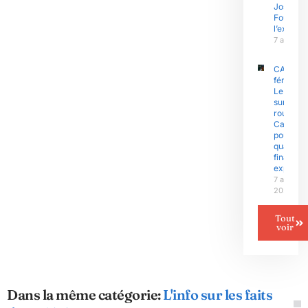
Joseph
Fouda et
l’exécuti
7 août 2
CAN
féminine 
Le Niger
sur la
route du
Camero
pour un
quart de
finale
explosif
7 août
2026
Tout
voir
Dans la même catégorie:
L'info sur les faits