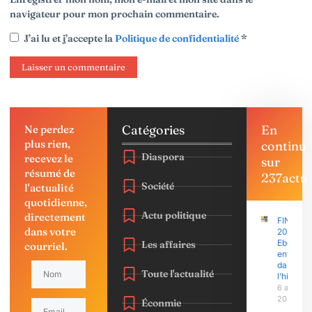
navigateur pour mon prochain commentaire.
J’ai lu et j’accepte la
Politique de confidentialité
*
Catégories
En
Ne perdez
plus rien,
continu
Diaspora
recevez le
sur
résumé de
237actu
Société
l'actualité
quotidienne,
Actu politique
directement
FINAJU
dans votre
2026 :
Ebolowa
Les affaires
courriel.
entre
dans
Toute l'actualité
l’histoire
6 août
2026
Éconmie