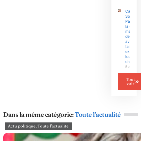
Camerou
Sous l’èr
Paul Biy
la «
malédict
des
avenants
fait
exploser
les gran
chantier
5 août 2
Tout
voir
Dans la même catégorie:
Toute l'actualité
Actu politique
,
Toute l'actualité