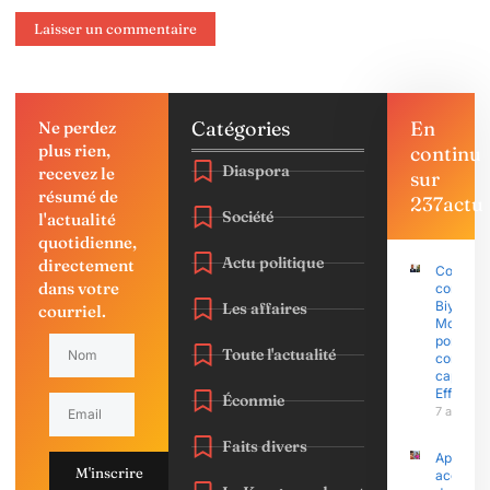
Catégories
En
Ne perdez
plus rien,
continu
Diaspora
recevez le
sur
résumé de
237actu
Société
l'actualité
quotidienne,
Actu politique
directement
Coup d’É
dans votre
contre P
Biya : Sa
Les affaires
courriel.
Mohama
porte pla
Toute l'actualité
contre l
capitain
Effoudo
Éconmie
7 août 2
Faits divers
Après le
M'inscrire
accusati