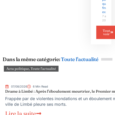
quart de
finale
explosif
7 août
2026
Tout
voir
Dans la même catégorie:
Toute l'actualité
Actu politique
,
Toute l'actualité
07/08/2026
6 Min Read
Drame à Limbé : Après l’éboulement meurtrier, le Premier mi
Frappée par de violentes inondations et un éboulement me
ville de Limbé pleure ses morts.
Lire la suite