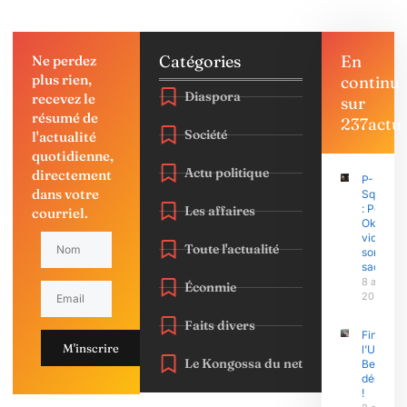
Catégories
En
Ne perdez
plus rien,
continu
Diaspora
recevez le
sur
résumé de
237actu
Société
l'actualité
quotidienne,
Actu politique
directement
P-
dans votre
Square
: Peter
Les affaires
courriel.
Okoye
vide
Toute l'actualité
son
sac
8 août
Éconmie
2026
Faits divers
Finasu 2
M'inscrire
l’Univers
Le Kongossa du net
Bertoua 
démonst
!