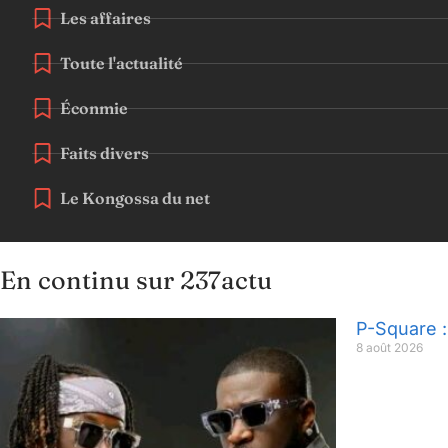
Les affaires
Toute l'actualité
Éconmie
Faits divers
Le Kongossa du net
En continu sur 237actu
P-Square :
8 août 2026