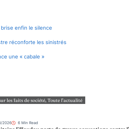
brise enfin le silence
re réconforte les sinistrés
nce une « cabale »
sur les faits de société
,
Toute l'actualité
8/2026
6 Min Read