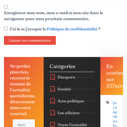
Enregistrer mon nom, mon e-mail et mon site dans le
navigateur pour mon prochain commentaire.
J’ai lu et j’accepte la
Politique de confidentialité
*
Catégories
En
Ne perdez
plus rien,
continu
Diaspora
recevez le
sur
résumé de
237actu
Société
l'actualité
quotidienne,
Actu politique
directement
Drame à
dans votre
Limbé :
Après
Les affaires
courriel.
l’éboule
meurtrier
Toute l'actualité
Premier