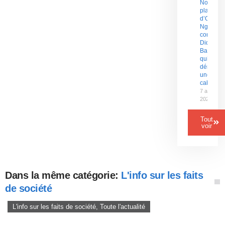
Nouvelle
plainte
d’Olive
Ngobo
contre
Didier
Badjeck
qui
dénonce
une «
cabale »
7 août
2026
Tout
voir
Dans la même catégorie:
L'info sur les faits
de société
L'info sur les faits de société
,
Toute l'actualité