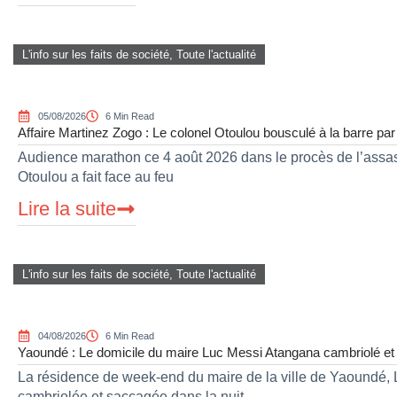
L'info sur les faits de société
,
Toute l'actualité
05/08/2026
6 Min Read
Affaire Martinez Zogo : Le colonel Otoulou bousculé à la barre pa
Audience marathon ce 4 août 2026 dans le procès de l’assass
Otoulou a fait face au feu
Lire la suite
L'info sur les faits de société
,
Toute l'actualité
04/08/2026
6 Min Read
Yaoundé : Le domicile du maire Luc Messi Atangana cambriolé e
La résidence de week-end du maire de la ville de Yaoundé,
cambriolée et saccagée dans la nuit