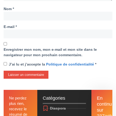
Nom
*
E-mail
*
Enregistrer mon nom, mon e-mail et mon site dans le
navigateur pour mon prochain commentaire.
J’ai lu et j’accepte la
Politique de confidentialité
*
Catégories
En
Ne perdez
plus rien,
continu
Diaspora
recevez le
sur
résumé de
237actu