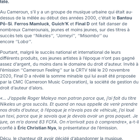
télé.
Au Cameroun, s’il y a un groupe de musique urbaine qui était au-
dessus de la mêlée au début des années 2000, c’était le
Bantou
Pô-Si
.
Ferros Mamluck
,
Guich’K
et
Final D
ont fait danser de
nombreux Camerounais, jeunes et moins jeunes, sur des titres à
succès tels que
‘‘Nikeles’’
,
‘‘Jameyi’’
,
‘‘Misambo’’
ou
encore
‘‘Loba’’
.
Pourtant, malgré le succès national et international de leurs
différents produits, ces jeunes artistes à l’époque n’ont pas gagné
assez d’argent, du moins dans le domaine du droit d’auteur. Invité à
l’émission ‘‘Cameroun Feeling’’ sur la CRTV télé le 20 novembre
2020, Final D a révélé la somme minable qui lui avait été proposée
par la CMC (Cameroon Music Corporation), la société de gestion du
droit d’auteur d’alors.
«… J’appelle Roger Maleya mon patron parce que, j’ai fait du titre
Nikeles un gros succès. Et quand on nous appelle de venir prendre
nos droits d’auteur, à l’époque je n’avais pas de véhicule, j’ai loué
un taxi, parce que je savais que je devais avoir un gros paquet. Je
jure, on m’a donné 83 FCFA. On n’arrivait pas à comprendre»
, a-t-il
confié à
Éric Christian Nya
, le présentateur de l’émission.
Déçu, le chanteur dit avoir décidé d’abandonner la musique.