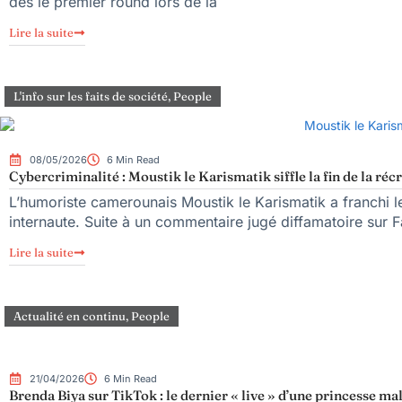
dès le premier round lors de la
Lire la suite
L'info sur les faits de société
,
People
08/05/2026
6 Min Read
Cybercriminalité : Moustik le Karismatik siffle la fin de la ré
L’humoriste camerounais Moustik le Karismatik a franchi l
internaute. Suite à un commentaire jugé diffamatoire sur 
Lire la suite
Actualité en continu
,
People
21/04/2026
6 Min Read
Brenda Biya sur TikTok : le dernier « live » d’une princesse ma