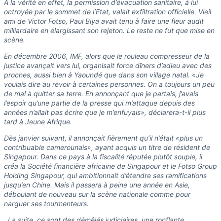
A la vérité en effet, la permission d’évacuation sanitaire, à lui
octroyée par le sommet de l’Etat, valait exfiltration officielle. Vieil
ami de Victor Fotso, Paul Biya avait tenu à faire une fleur audit
milliardaire en élargissant son rejeton. Le reste ne fut que mise en
scène.
En décembre 2006, IMF, alors que le rouleau compresseur de la
justice avançait vers lui, organisait force dîners d’adieu avec des
proches, aussi bien à Yaoundé que dans son village natal. «Je
voulais dire au revoir à certaines personnes. On a toujours un peu
de mal à quitter sa terre. En annonçant que je partais, j’avais
l’espoir qu’une partie de la presse qui m’attaque depuis des
années n’allait pas écrire que je m’enfuyais», déclarera-t-il plus
tard à Jeune Afrique.
Dès janvier suivant, il annonçait fièrement qu’il n’était «plus un
contribuable camerounais», ayant acquis un titre de résident de
Singapour. Dans ce pays à la fiscalité réputée plutôt souple, il
créa la Société financière africaine de Singapour et le Fotso Group
Holding Singapour, qui ambitionnait d’étendre ses ramifications
jusqu’en Chine. Mais il passera à peine une année en Asie,
déboulant de nouveau sur la scène nationale comme pour
narguer ses tourmenteurs.
. La suite, ce sont des démêlés judiciaires, une ronflante