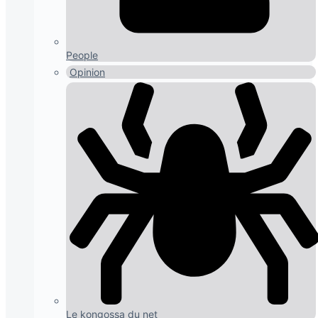
People
Opinion
Le kongossa du net