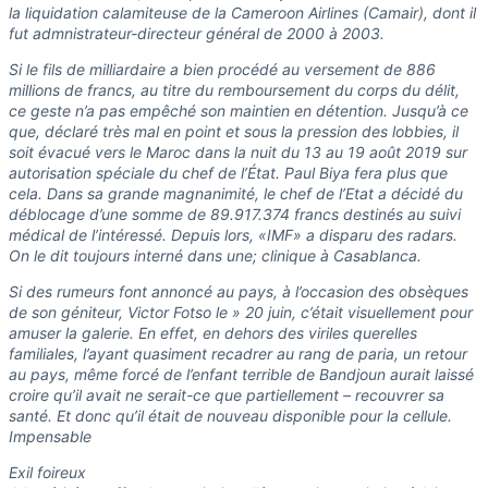
la liquidation calamiteuse de la Cameroon Airlines (Camair), dont il
fut admnistrateur-directeur général de 2000 à 2003.
Si le fils de milliardaire a bien procédé au versement de 886
millions de francs, au titre du remboursement du corps du délit,
ce geste n’a pas empêché son maintien en détention. Jusqu’à ce
que, déclaré très mal en point et sous la pression des lobbies, il
soit évacué vers le Maroc dans la nuit du 13 au 19 août 2019 sur
autorisation spéciale du chef de l’État. Paul Biya fera plus que
cela. Dans sa grande magnanimité, le chef de l’Etat a décidé du
déblocage d’une somme de 89.917.374 francs destinés au suivi
médical de l’intéressé. Depuis lors, «IMF» a disparu des radars.
On le dit toujours interné dans une; clinique à Casablanca.
Si des rumeurs font annoncé au pays, à l’occasion des obsèques
de son géniteur, Victor Fotso le » 20 juin, c’était visuellement pour
amuser la galerie. En effet, en dehors des viriles querelles
familiales, l’ayant quasiment recadrer au rang de paria, un retour
au pays, même forcé de l’enfant terrible de Bandjoun aurait laissé
croire qu’il avait ne serait-ce que partiellement – recouvrer sa
santé. Et donc qu’il était de nouveau disponible pour la cellule.
Impensable
Exil foireux