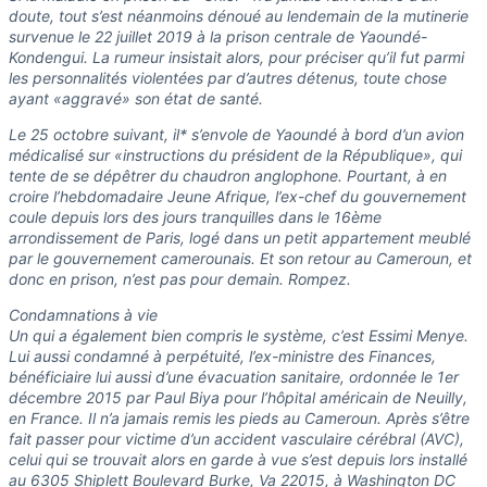
doute, tout s’est néanmoins dénoué au lendemain de la mutinerie
survenue le 22 juillet 2019 à la prison centrale de Yaoundé-
Kondengui. La rumeur insistait alors, pour préciser qu’il fut parmi
les personnalités violentées par d’autres détenus, toute chose
ayant «aggravé» son état de santé.
Le 25 octobre suivant, il* s’envole de Yaoundé à bord d’un avion
médicalisé sur «instructions du président de la République», qui
tente de se dépêtrer du chaudron anglophone. Pourtant, à en
croire l’hebdomadaire Jeune Afrique, l’ex-chef du gouvernement
coule depuis lors des jours tranquilles dans le 16ème
arrondissement de Paris, logé dans un petit appartement meublé
par le gouvernement camerounais. Et son retour au Cameroun, et
donc en prison, n’est pas pour demain. Rompez.
Condamnations à vie
Un qui a également bien compris le système, c’est Essimi Menye.
Lui aussi condamné à perpétuité, l’ex-ministre des Finances,
bénéficiaire lui aussi d’une évacuation sanitaire, ordonnée le 1er
décembre 2015 par Paul Biya pour l’hôpital américain de Neuilly,
en France. Il n’a jamais remis les pieds au Cameroun. Après s’être
fait passer pour victime d’un accident vasculaire cérébral (AVC),
celui qui se trouvait alors en garde à vue s’est depuis lors installé
au 6305 Shiplett Boulevard Burke, Va 22015, à Washington DC