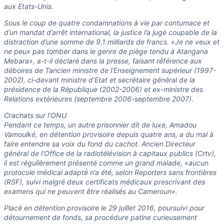
aux Etats-Unis.
Sous le coup de quatre condamnations à vie par contumace et
d’un mandat d’arrêt international, la justice l’a jugé coupable de la
distraction d’une somme de 9,1 milliards de francs. «Je ne veux et
ne peux pas tomber dans le genre de piège tendu à Atangana
Mebara», a-t-il déclaré dans la presse, faisant référence aux
déboires de Tancien ministre de l’Enseignement supérieur (1997-
2002), ci-devant ministre d’Etat et secrétaire général de la
présidence de la République (2002-2006) et ex-ministre des
Relations extérieures (septembre 2006-septembre 2007).
Crachats sur l’ONU
Pendant ce temps, un autre prisonnier dit de luxe, Amadou
Vamoulké, en détention provisoire depuis quatre ans, a du mal à
faire entendre sa voix du fond du cachot. Ancien Directeur
général de l’Office de la radiotélévision à capitaux publics (Crtv),
il est régulièrement présenté comme un grand malade, «aucun
protocole médical adapté n’a été, selon Reporters sans frontières
(RSF), suivi malgré deux certificats médicaux prescrivant des
examens qui ne peuvent être réalisés au Cameroun».
Placé en détention provisoire le 29 juillet 2016, poursuivi pour
détournement de fonds, sa procédure patine curieusement