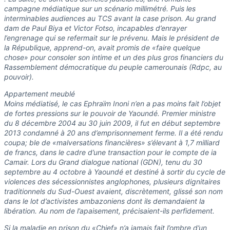
campagne médiatique sur un scénario millimétré. Puis les
interminables audiences au TCS avant la case prison. Au grand
dam de Paul Biya et Victor Fotso, incapables d’enrayer
l’engrenage qui se refermait sur le prévenu. Mais le président de
la République, apprend-on, avait promis de «faire quelque
chose» pour consoler son intime et un des plus gros financiers du
Rassemblement démocratique du peuple camerounais (Rdpc, au
pouvoir).
Appartement meublé
Moins médiatisé, le cas Ephraïm Inoni n’en a pas moins fait l’objet
de fortes pressions sur le pouvoir de Yaoundé. Premier ministre
du 8 décembre 2004 au 30 juin 2009, il fut en début septembre
2013 condamné à 20 ans d’emprisonnement ferme. Il a été rendu
coupa; ble de «malversations financières» s’élevant à 1,7 milliard
de francs, dans le cadre d’une transaction pour le compte de ia
Camair. Lors du Grand dialogue national (GDN), tenu du 30
septembre au 4 octobre à Yaoundé et destiné à sortir du cycle de
violences des sécessionnistes anglophones, plusieurs dignitaires
traditionnels du Sud-Ouest avaient, discrètement, glissé son nom
dans le lot d’activistes ambazoniens dont ils demandaient la
libération. Au nom de l’apaisement, précisaient-ils perfidement.
Si la maladie en prison du «Chief» n’a jamais fait l’ombre d’un