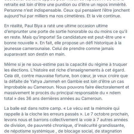
retraite est loin d’être une punition ou d’être un repos immérité.
Personne n’est indispensable. Ceux qui pensaient l’être jonchent
aujourd’hui par milliers ma nos cimetières. Et la vie continue.
En réalité, Paul Biya a raté une ultime occasion ultime
d’emprunter une porte de sortie honorable ou du moins ce qu’il
en reste. Mais qu’importe! Sa candidature est peut-être une «
bonne nouvelle ». En fait, elle propose un défi historique à la
jeunesse camerounaise. Celui de prendre comme jamais
auparavant son destin en main.
Même si je ne sous-estime pas la capacité du régime à truquer
les élections. L’histoire est riche d’enseignements à cet égard.
Cela dit, contre mauvaise fortune, bon cœur, je veux croire que
la défaite de Yahya Jammeh en Gambie est loin d’être un cas
improbable au Cameroun. Nous pouvons faire électoralement et
massivement le procès du principal responsable du « ndem
total » des 36 ans dernières années au Cameroun.
La balle est dans notre camp. « Le vécu est la mémoire qui
rappelle à la cloche les erreurs passés ». Le 7 octobre prochain,
levons nous et barrons collectivement la voie à 7 autres années
de division, de pauvreté chronique, d’insécurité grandissante,
de népotisme systémique , de blocage social, de stagnation