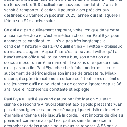
du 6 novembre 1982 sollicite un nouveau mandat de 7 ans. S’il
venait à remporter l’élection, il pourrait alors présider aux
destinées du Cameroun jusqu’en 2025, année durant laquelle il
fêtera son 92e anniversaire.
Ce qui est particulièrement frappant, voire ironique dans cette
ambiance électorale, c’est le médium choisi par Paul Biya pour
annoncer sa candidature. Il n’y a pas très longtemps le
candidat « naturel » du RDPC qualifiait les « Twittos » d’oiseaux
de mauvais augure. Aujourd’hui, c’est à travers Twitter qu’il a
benoîtement officialisé, toute honte bue, son ambition de
concourir pour un énième mandat. Il va sans dire que ce choix
n’est pas anodin. Paul Biya cherche à faire moderne. Il tente
subitement de déringardiser son image de grabataire. Mieux
encore, il espère benoîtement séduire ou à tout le moins lénifier
une jeunesse qu’il n’a pourtant eu de cesse d’ignorer depuis 36
ans. Quelle incohérence constante et espiègle!
Paul Biya a justifié sa candidature par l’obligation qui était
sienne de répondre « favorablement aux appels pressants ». En
plus de souligner le caractère démagogique et risible de cette
éternelle antienne usée jusqu’à la corde, il est importe de dire au
président camerounais qu’il est parfois sain de renoncer à
décrocher certains appels pour mieux se reposer. À 85 ans la