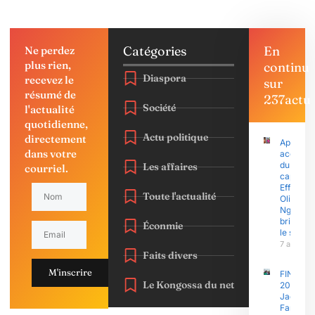
Catégories
En
Ne perdez
plus rien,
continu
Diaspora
recevez le
sur
résumé de
237actu
Société
l'actualité
quotidienne,
Actu politique
directement
Après le
dans votre
accusati
du
Les affaires
courriel.
capitain
Effoudou
Toute l'actualité
Olive
Ngobo E
brise enf
Éconmie
le silenc
7 août 2
Faits divers
M'inscrire
FINAJU
Le Kongossa du net
2026 :
Jacques
Fame