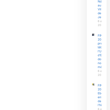
Ndongo
au
Village
des
Jeux
6 août
2026
FINAJU
2026 : l’
prend la
tête,
l’Univers
d’Ebolo
domine 
nombre 
médaille
6 août
2026
FINAJU
2026 :
Ebolowa
entre
dans
l’histoire
6 août