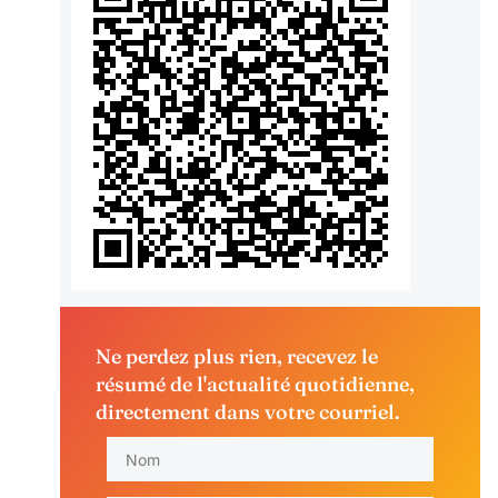
Ne perdez plus rien, recevez le
résumé de l'actualité quotidienne,
directement dans votre courriel.