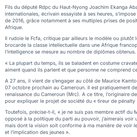
Fils du député Rdpc du Haut-Nyong Joachim Ekanga Abata,
internationales, écrivain essayiste à ses heures, s’impos
de 2016, grâce notamment à ses multiples prises de posi
Afrique.
Il rudoie le Fcfa, critique par ailleurs le modèle ou plutô
brocarde la classe intellectuelle dans une Afrique franco
l’intelligence se mesure au nombre de diplômes obtenus.
« La plupart du temps, ils se baladent en costume cravate 
aiment quand ils parlent et que personne ne comprend ce
A 27 ans, il vient de s’engager au côté de Maurice Kamto q
07 octobre prochain au Cameroun. Il est pratiquement d
renaissance du Cameroun (Mrc). A ce titre, l’originaire de 
pour expliquer le projet de société du « tireur de pénalty 
Toutefois, précise-t-il, « je ne suis pas membre actif du 
opposé à la politique du parti au pouvoir, j’aimerais voir
mais dont la vision soit conforme à ma manière de voir l
et l’implication des jeunes ».