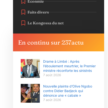
Éconmie
Faits divers
Le Kongossa du net
En continu sur 237actu
Drame à Limbé : Après
l’éboulement meurtrier, le Premier
ministre réconforte les sinistrés
7 août 2026
Nouvelle plainte d’Olive Ngobo
contre Didier Badjeck qui
dénonce une « cabale »
7 août 2026