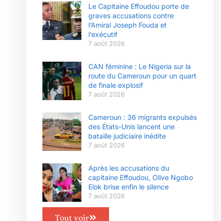
Le Capitaine Effoudou porte de
graves accusations contre
l’Amiral Joseph Fouda et
l’exécutif
7 août 2026
CAN féminine : Le Nigeria sur la
route du Cameroun pour un quart
de finale explosif
7 août 2026
Cameroun : 36 migrants expulsés
des États-Unis lancent une
bataille judiciaire inédite
7 août 2026
Après les accusations du
capitaine Effoudou, Olive Ngobo
Elok brise enfin le silence
7 août 2026
Tout voir