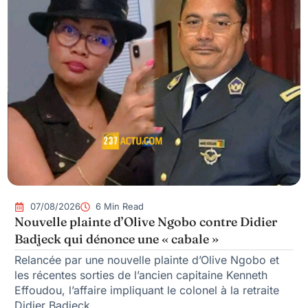
07/08/2026
6 Min Read
Nouvelle plainte d’Olive Ngobo contre Didier
Badjeck qui dénonce une « cabale »
Relancée par une nouvelle plainte d’Olive Ngobo et
les récentes sorties de l’ancien capitaine Kenneth
Effoudou, l’affaire impliquant le colonel à la retraite
Didier Badjeck