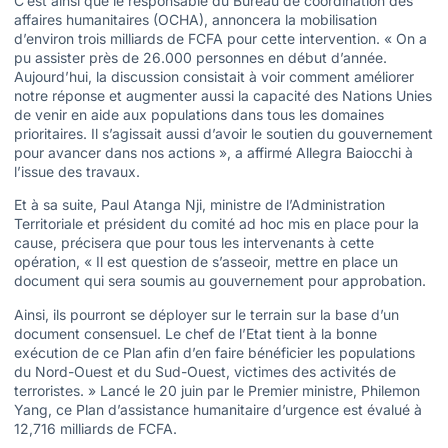
C’est ainsi que le responsable du Bureau de coordination des
affaires humanitaires (OCHA), annoncera la mobilisation
d’environ trois milliards de FCFA pour cette intervention. « On a
pu assister près de 26.000 personnes en début d’année.
Aujourd’hui, la discussion consistait à voir comment améliorer
notre réponse et augmenter aussi la capacité des Nations Unies
de venir en aide aux populations dans tous les domaines
prioritaires. Il s’agissait aussi d’avoir le soutien du gouvernement
pour avancer dans nos actions », a affirmé Allegra Baiocchi à
l’issue des travaux.
Et à sa suite, Paul Atanga Nji, ministre de l’Administration
Territoriale et président du comité ad hoc mis en place pour la
cause, précisera que pour tous les intervenants à cette
opération, « Il est question de s’asseoir, mettre en place un
document qui sera soumis au gouvernement pour approbation.
Ainsi, ils pourront se déployer sur le terrain sur la base d’un
document consensuel. Le chef de l’Etat tient à la bonne
exécution de ce Plan afin d’en faire bénéficier les populations
du Nord-Ouest et du Sud-Ouest, victimes des activités de
terroristes. » Lancé le 20 juin par le Premier ministre, Philemon
Yang, ce Plan d’assistance humanitaire d’urgence est évalué à
12,716 milliards de FCFA.