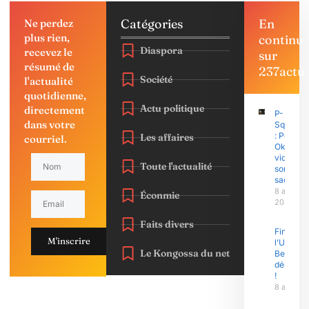
Catégories
En
Ne perdez
plus rien,
continu
Diaspora
recevez le
sur
résumé de
237actu
Société
l'actualité
quotidienne,
Actu politique
directement
P-
dans votre
Square
: Peter
Les affaires
courriel.
Okoye
vide
Toute l'actualité
son
sac
8 août
Éconmie
2026
Faits divers
Finasu 2
M'inscrire
l’Univers
Le Kongossa du net
Bertoua 
démonst
!
8 août 2