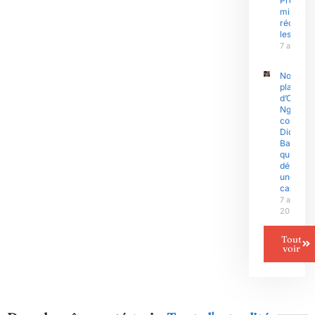
Premier
ministre
réconfor
les sinis
7 août 2
Nouvell
plainte
d’Olive
Ngobo
contre
Didier
Badjeck
qui
dénonce
une «
cabale »
7 août
2026
Tout
voir