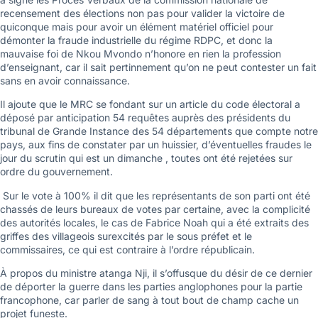
recensement des élections non pas pour valider la victoire de
quiconque mais pour avoir un élément matériel officiel pour
démonter la fraude industrielle du régime RDPC, et donc la
mauvaise foi de Nkou Mvondo n’honore en rien la profession
d’enseignant, car il sait pertinnement qu’on ne peut contester un fait
sans en avoir connaissance.
Il ajoute que le MRC se fondant sur un article du code électoral a
déposé par anticipation 54 requêtes auprès des présidents du
tribunal de Grande Instance des 54 départements que compte notre
pays, aux fins de constater par un huissier, d’éventuelles fraudes le
jour du scrutin qui est un dimanche , toutes ont été rejetées sur
ordre du gouvernement.
Sur le vote à 100% il dit que les représentants de son parti ont été
chassés de leurs bureaux de votes par certaine, avec la complicité
des autorités locales, le cas de Fabrice Noah qui a été extraits des
griffes des villageois surexcités par le sous préfet et le
commissaires, ce qui est contraire à l’ordre républicain.
À propos du ministre atanga Nji, il s’offusque du désir de ce dernier
de déporter la guerre dans les parties anglophones pour la partie
francophone, car parler de sang à tout bout de champ cache un
projet funeste.