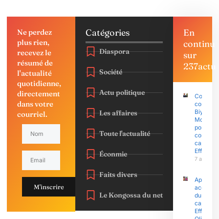
Catégories
En
Ne perdez
plus rien,
continu
Diaspora
recevez le
sur
résumé de
237actu
Société
l'actualité
quotidienne,
Actu politique
directement
Coup d’É
dans votre
contre P
Biya : Sa
Les affaires
courriel.
Mohama
porte pla
Toute l'actualité
contre l
capitain
Effoudo
Éconmie
7 août 2
Faits divers
Après le
M'inscrire
accusati
Le Kongossa du net
du
capitain
Effoudou
Olive