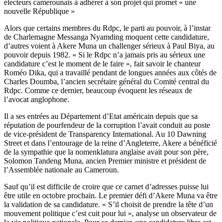
électeurs camerounais à adhérer à son projet qui promet « une
nouvelle République »
Alors que certains membres du Rdpc, le parti au pouvoir, à l’instar
de Charlemagne Messanga Nyamding moquent cette candidature,
d’autres voient à Akere Muna un challenger sérieux à Paul Biya, au
pouvoir depuis 1982. « Si le Rdpc n’a jamais pris au sérieux une
candidature c’est le moment de le faire », fait savoir le chanteur
Roméo Dika, qui a travaillé pendant de longues années aux côtés de
Charles Doumba, l’ancien secrétaire général du Comité central du
Rdpc. Comme ce dernier, beaucoup évoquent les réseaux de
l’avocat anglophone.
Il a ses entrées au Département d’Etat américain depuis que sa
réputation de pourfendeur de la corruption l’avait conduit au poste
de vice-président de Transparency International. Au 10 Dawning
Street et dans l’entourage de la reine d’Angleterre, Akere a bénéficié
de la sympathie que la nomenklatura anglaise avait pour son père,
Solomon Tandeng Muna, ancien Premier ministre et président de
l’Assemblée nationale au Cameroun.
Sauf qu’il est difficile de croire que ce carnet d’adresses puisse lui
être utile en octobre prochain. Le premier défi d’Akere Muna va être
la validation de sa candidature. « S’il choisit de prendre la tête d’un
mouvement politique c’est cuit pour lui », analyse un observateur de