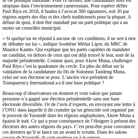
la vie politique nationale. Pour ce dernier, une candidature libre est
utopique dans l’environnement camerounais. Pour espérer défier
Paul Biya en 2018, il faudra à l’avocat 300 signatures, soit 30 par
régions auprès des élus et des chefs traditionnels pour la plupart. A
défaut de quoi, il doit être mandaté par un parti politique qui a au
moins un conseiller municipal.
« Si quelqu’un ne répond à aucune de ces conditions, il ne sert à rien
de débattre sur lui », indique Sosthène Médar Lipot, du MRC de
Maurice Kamto. Qui explique que les partis capables de mandater
un candidat, en dehors de ceux qui ont déjà trouvé le leur, sont de la
majorité présidentielle. Comme quoi, pour Akere Muna, challenger
Paul Biya c’est la quadrature du cercle. En plus du débat sur la
validation de la candidature du fils de Solomon Tandeng Muna,
celui sur son électorat se pose. L’ancien vice-président de
Transparency International a-t-il une base politique ?
Beaucoup d’observateurs en doutent et vont valoir que jamais
personne n’a gagné une élection présidentielle sans une base
électorale diversifiée. Or de l’avis d’experts, en envoyant une lettre à
l’ONU dans laquelle il dit craindre qu’un génocide soit organisé par
le pouvoir de Yaoundé dans les régions anglophones, Akere Muna a
épaissi le trait. Ce qui a pour conséquence de l’éloigner à présent des
électeurs des autres régions du pays. C’est peut-être pour convaincre
ces derniers qu’il se lance un an avant le scrutin. Dans les salons
cossus de Yaoundé, ils sont quelque un à le penser.