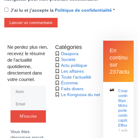
J’ai lu et j’accepte la
Politique de confidentialité
*
Catégories
Ne perdez plus rien,
En
recevez le résumé
Diaspora
continu
Société
de l'actualité
sur
Actu politique
quotidienne,
Les affaires
237actu
directement dans
Toute l'actualité
votre courriel.
Éconmie
Faits divers
Coup d’État
Le Kongossa du net
contre Paul
Biya : Sani
Mohamado
porte plaint
contre le
M'inscrire
capitaine
Effoudou
7 août 2026
Vous êtes
désormais inscrit