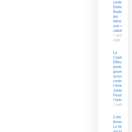
contre
Didier
Badjeck
qui
dénonce
une «
cabale »
7 août
2026
Le
Capitaine
Effoudou
porte de
graves
accusation
contre
l’Amiral
Joseph
Fouda et
l’exécutif
7 août 2026
CAN
féminine :
Le Nigeria
sur la