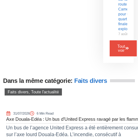
route du
Cameroun
pour un
quart de
finale
explosif
7 août 2026
Tout
voir
Dans la même catégorie:
Faits divers
Faits divers
,
Toute l'actualité
31/07/2026
6 Min Read
Axe Douala-Edéa : Un bus d’United Express ravagé par les flamm
Un bus de l’agence United Express a été entièrement consum
sur l’axe lourd Douala-Edéa. L’incendie, consécutif à