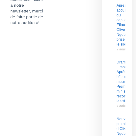
à notre
Après les
accusation
newsletter, merci
du
de faire partie de
capitaine
notre auditoire!
Effoudou,
Olive
Ngobo Elok
brise enfin
le silence
7 août 2026
Drame à
Limbé :
Après
l’ébouleme
meurtrier, le
Premier
ministre
réconforte
les sinistrés
7 août 2026
Nouvelle
plainte
d’Olive
Ngobo