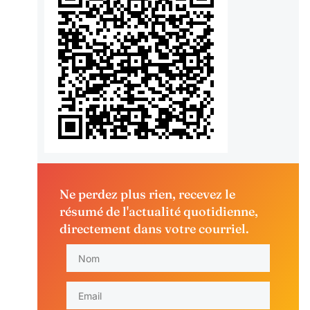
Ne perdez plus rien, recevez le
résumé de l'actualité quotidienne,
directement dans votre courriel.