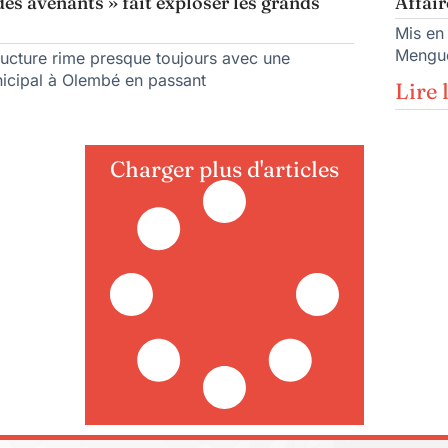
des avenants » fait exploser les grands
Affair
Mis en
Mengue
tructure rime presque toujours avec une
nicipal à Olembé en passant
Lire 
Charger plus d'articles