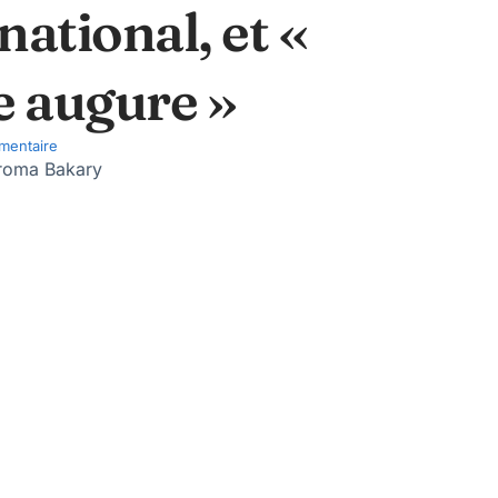
ational, et «
e augure »
mentaire