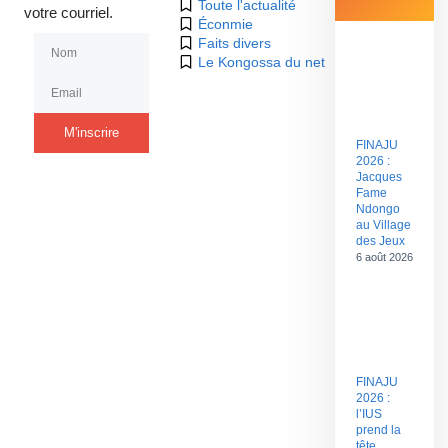
Toute l'actualité
votre courriel.
Éconmie
Faits divers
Le Kongossa du net
M'inscrire
FINAJU
2026 :
Jacques
Fame
Ndongo
au Village
des Jeux
6 août 2026
FINAJU
2026 :
l’IUS
prend la
tête,