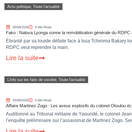
Actu politique
,
Toute l'actualité
05/08/2026
6 Min Read
Fako : Nalova Lyonga sonne la remobilisation générale du RDPC apr
Ébranlé par sa lourde défaite face à Issa Tchiroma Bakary lor
RDPC veut reprendre la main.
Lire la suite
L'info sur les faits de société
,
Toute l'actualité
05/08/2026
6 Min Read
Affaire Martinez Zogo : Les aveux explosifs du colonel Otoulou éc
Auditionné au Tribunal militaire de Yaoundé, le colonel Jean-
l’enquête préliminaire sur l’assassinat de Martinez Zogo. Se
Lire la suite