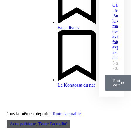
Camerou
: Sous l’è
Paul Biya
la «
malédicti
Faits divers
des
avenants 
fait
exploser
les grands
chantiers
5 août
2026
Tout
voir
Le Kongossa du net
Dans la même catégorie:
Toute l'actualité
Actu politique
,
Toute l'actualité