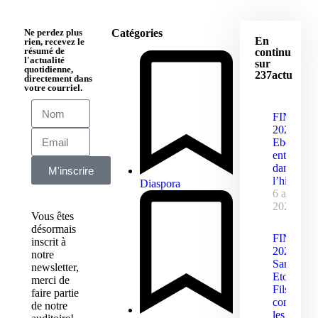
Ne perdez plus
Catégories
En
rien, recevez le
résumé de
continu
l'actualité
sur
quotidienne,
237actu
directement dans
votre courriel.
FINAJU
2026 :
Ebolowa
entre
dans
M'inscrire
l’histoire
Diaspora
6 août
2026
Vous êtes
désormais
FINAJU
inscrit à
2026 :
notre
Samuel
newsletter,
Eto’o
merci de
Fils
faire partie
concentre
de notre
les