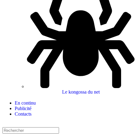
Le kongossa du net
En continu
Publicité
Contacts