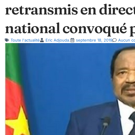
retransmis en direc
national convoqué pa
Toute l'actualité
Eric Adjouda.
septembre 18, 2019
Aucun c