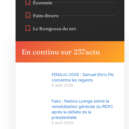
Éconmie
Faits divers
Le Kongossa du net
En continu sur 237actu
FENAJU 2026 : Samuel Eto’o Fils
concentre les regards
6 août 2026
Fako : Nalova Lyonga sonne la
remobilisation générale du RDPC
après la défaite de la
présidentielle
5 août 2026