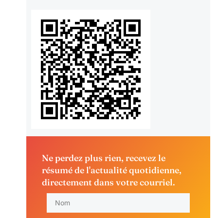
Ne perdez plus rien, recevez le
résumé de l'actualité quotidienne,
directement dans votre courriel.