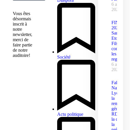
Diaspora
6 août
2026
Vous êtes
désormais
FINAJU
inscrit à
2026 :
notre
Samuel
newsletter,
Eto’o
merci de
Fils
faire partie
concentre
de notre
les
auditoire!
Société
regards
6 août
2026
Fako :
Nalova
Lyonga s
la
remobilisa
générale 
RDPC ap
Actu politique
la défaite
la
présidenti