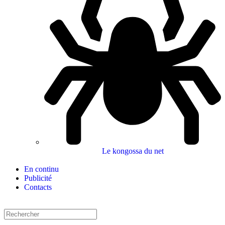
Le kongossa du net
En continu
Publicité
Contacts