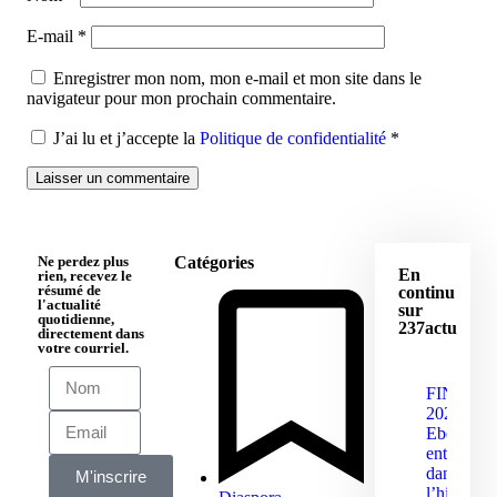
E-mail
*
Enregistrer mon nom, mon e-mail et mon site dans le
navigateur pour mon prochain commentaire.
J’ai lu et j’accepte la
Politique de confidentialité
*
Ne perdez plus
Catégories
En
rien, recevez le
résumé de
continu
l'actualité
sur
quotidienne,
237actu
directement dans
votre courriel.
FINAJU
2026 :
Ebolowa
entre
dans
M'inscrire
l’histoire