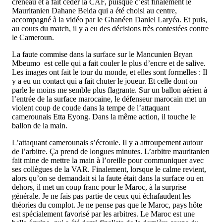
créneau et a fait céder la CAF, puisque c’est finalement le
Mauritanien Dahane Beida qui a été choisi au centre,
accompagné à la vidéo par le Ghanéen Daniel Laryéa. Et puis,
au cours du match, il y a eu des décisions très contestées contre
le Cameroun.
La faute commise dans la surface sur le Mancunien Bryan
Mbeumo est celle qui a fait couler le plus d’encre et de salive.
Les images ont fait le tour du monde, et elles sont formelles : Il
y a eu un contact qui a fait chuter le joueur. Et celle dont on
parle le moins me semble plus flagrante. Sur un ballon aérien à
l’entrée de la surface marocaine, le défenseur marocain met un
violent coup de coude dans la tempe de l’attaquant
camerounais Etta Eyong. Dans la même action, il touche le
ballon de la main.
L’attaquant camerounais s’écroule. Il y a attroupement autour
de l’arbitre. Ça prend de longues minutes. L’arbitre mauritanien
fait mine de mettre la main à l’oreille pour communiquer avec
ses collègues de la VAR. Finalement, lorsque le calme revient,
alors qu’on se demandait si la faute était dans la surface ou en
dehors, il met un coup franc pour le Maroc, à la surprise
générale. Je ne fais pas partie de ceux qui échafaudent les
théories du complot. Je ne pense pas que le Maroc, pays hôte
est spécialement favorisé par les arbitres. Le Maroc est une