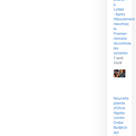
à
Limbé
: Après
l’éboulement
meurtrier,
le
Premier
ministre
réconforte
les
sinistrés
7 août
2026
Nouvelle
plainte
d’Olive
Ngobo
contre
Didier
Badjeck
qui