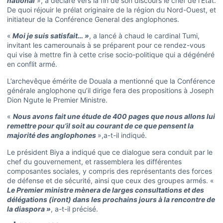
national
», a déclaré vers la fin de son discours le chef de l’Etat.
De quoi réjouir le prélat originaire de la région du Nord-Ouest, et
initiateur de la Conférence General des anglophones.
«
Moi je suis satisfait… »
, a lancé à chaud le cardinal Tumi,
invitant les camerounais à se préparent pour ce rendez-vous
qui vise à mettre fin à cette crise socio-politique qui a dégénéré
en conflit armé.
L’archevêque émérite de Douala a mentionné que la Conférence
générale anglophone qu’il dirige fera des propositions à Joseph
Dion Ngute le Premier Ministre.
«
Nous avons fait une étude de 400 pages que nous allons lui
remettre pour qu’il soit au courant de ce que pensent la
majorité des anglophones
»,a-t-il indiqué.
Le président Biya a indiqué que ce dialogue sera conduit par le
chef du gouvernement, et rassemblera les différentes
composantes sociales, y compris des représentants des forces
de défense et de sécurité, ainsi que ceux des groupes armés. «
Le Premier ministre mènera de larges consultations et des
délégations (iront) dans les prochains jours à la rencontre de
la diaspora »
, a-t-il précisé.