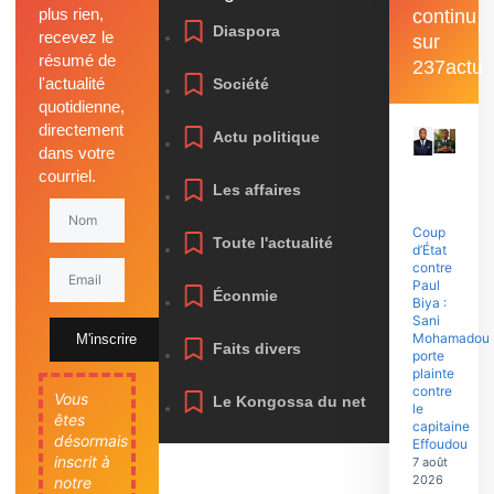
plus rien,
continu
Diaspora
recevez le
sur
résumé de
237actu
l'actualité
Société
quotidienne,
directement
Actu politique
dans votre
courriel.
Les affaires
Coup
Toute l'actualité
d’État
contre
Paul
Éconmie
Biya :
Sani
Mohamadou
M'inscrire
Faits divers
porte
plainte
contre
Vous
Le Kongossa du net
le
êtes
capitaine
désormais
Effoudou
inscrit à
7 août
2026
notre