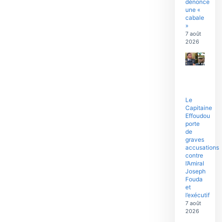
dénonce
une «
cabale
»
7 août
2026
Le
Capitaine
Effoudou
porte
de
graves
accusations
contre
l’Amiral
Joseph
Fouda
et
l’exécutif
7 août
2026