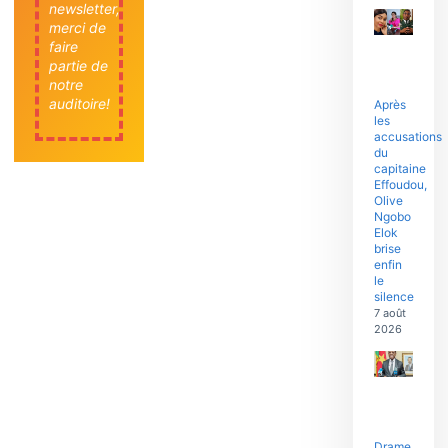
newsletter,
merci de
faire
partie de
notre
auditoire!
Après
les
accusations
du
capitaine
Effoudou,
Olive
Ngobo
Elok
brise
enfin
le
silence
7 août
2026
Drame