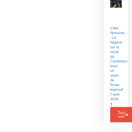
CAN
féminine
: Le
Nigeria
sur la
route
du
Cameroun
pour
un
quart
de
finale
explosif
7 août
2026
Tout
voir