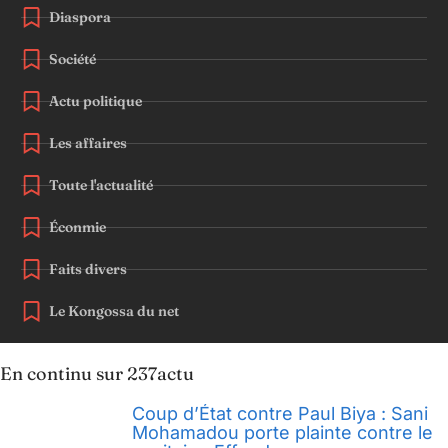
Diaspora
Société
Actu politique
Les affaires
Toute l'actualité
Éconmie
Faits divers
Le Kongossa du net
En continu sur 237actu
Coup d’État contre Paul Biya : Sani
Mohamadou porte plainte contre le