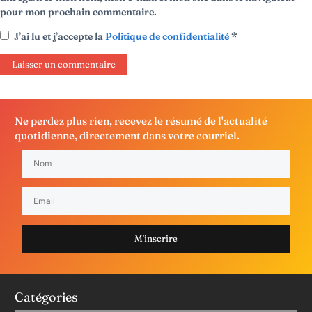
pour mon prochain commentaire.
J’ai lu et j’accepte la
Politique de confidentialité
*
Ne perdez plus rien, recevez le résumé de l'actualité
quotidienne, directement dans votre courriel.
M'inscrire
Catégories