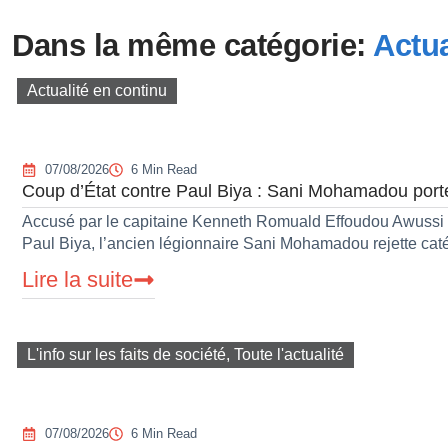
Dans la même catégorie:
Actua
Actualité en continu
07/08/2026
6 Min Read
Coup d’État contre Paul Biya : Sani Mohamadou porte 
Accusé par le capitaine Kenneth Romuald Effoudou Awussi d’
Paul Biya, l’ancien légionnaire Sani Mohamadou rejette ca
Lire la suite
L'info sur les faits de société
,
Toute l'actualité
07/08/2026
6 Min Read