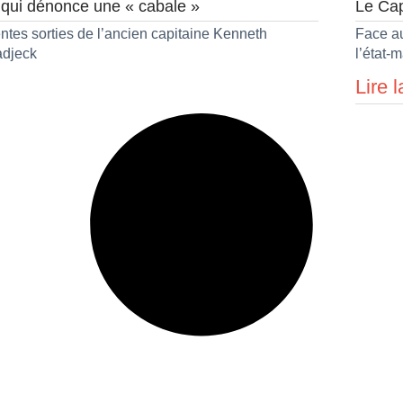
k qui dénonce une « cabale »
Le Cap
ntes sorties de l’ancien capitaine Kenneth
Face au
Badjeck
l’état-
Lire l