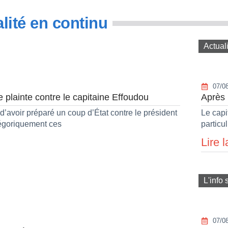
lité en continu
Actual
07/0
plainte contre le capitaine Effoudou
Après 
avoir préparé un coup d’État contre le président
Le capi
tégoriquement ces
particu
Lire l
L'info 
07/0