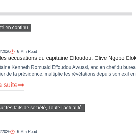
ité en continu
8/2026
6 Min Read
les accusations du capitaine Effoudou, Olive Ngobo Elok 
taine Kenneth Romuald Effoudou Awussi, ancien chef du burea
lier de la présidence, multiplie les révélations depuis son exil en
a suite
sur les faits de société
,
Toute l'actualité
8/2026
6 Min Read