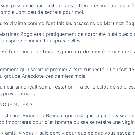
e suis passionné par l’histoire des différentes mafias: les
olombie…ont peu de secrets pour moi.
une victime comme l’ont fait les assassins de Martinez Zog
ar Martinez Zogo était pratiquement de notoriété publique: 
ne espèce d’immunité auprès d’elles.
é l’imprimeur de tous les journaux de mon époque: c’est vra
ment qu’il serait le premier à être suspecté ? Le récit de c
 du groupe Anecdote ces derniers mois.
meur annonçait son arrestation, il a eu le culot de se pré
s provocatrices.
INCRÉDULES ?
 est sûre: Amougou Belinga, qui n’est que la partie visible d
op importants pour q’un homme puisse se refaire une virgini
vos « amis » vous « suicident » pour que ce que vous savez,