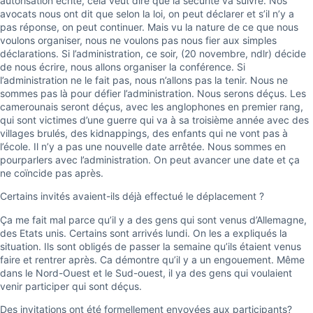
autorisation écrite, cela veut dire que la sécurité va suivre. Nos
avocats nous ont dit que selon la loi, on peut déclarer et s’il n’y a
pas réponse, on peut continuer. Mais vu la nature de ce que nous
voulons organiser, nous ne voulons pas nous fier aux simples
déclarations. Si l’administration, ce soir, (20 novembre, ndlr) décide
de nous écrire, nous allons organiser la conférence. Si
l’administration ne le fait pas, nous n’allons pas la tenir. Nous ne
sommes pas là pour défier l’administration. Nous serons déçus. Les
camerounais seront déçus, avec les anglophones en premier rang,
qui sont victimes d’une guerre qui va à sa troisième année avec des
villages brulés, des kidnappings, des enfants qui ne vont pas à
l’école. Il n’y a pas une nouvelle date arrêtée. Nous sommes en
pourparlers avec l’administration. On peut avancer une date et ça
ne coïncide pas après.
Certains invités avaient-ils déjà effectué le déplacement ?
Ça me fait mal parce qu’il y a des gens qui sont venus d’Allemagne,
des Etats unis. Certains sont arrivés lundi. On les a expliqués la
situation. Ils sont obligés de passer la semaine qu’ils étaient venus
faire et rentrer après. Ca démontre qu’il y a un engouement. Même
dans le Nord-Ouest et le Sud-ouest, il ya des gens qui voulaient
venir participer qui sont déçus.
Des invitations ont été formellement envoyées aux participants?