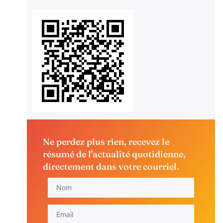
Ne perdez plus rien, recevez le
résumé de l'actualité quotidienne,
directement dans votre courriel.