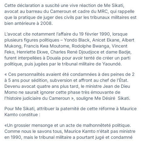
Cette déclaration a suscité une vive réaction de Me Sikati,
avocat au barreau du Cameroun et cadre du MRC, qui rappelle
que la pratique de juger des civils par les tribunaux militaires est
bien antérieure à 2008.
L’avocat cite notamment l’affaire du 19 février 1990, lorsque
plusieurs figures politiques – Yondo Black, Anicet Ekane, Albert
Mukong, Francis Kwa Moutome, Rodolphe Bwanga, Vincent
Feko, Henriette Ekwe, Charles René Djoudjoce et dame Badje,
furent interpellées à Douala pour avoir tenté de créer un parti
politique, puis jugées par le tribunal militaire de Yaoundé.
« Ces personnalités avaient été condamnées à des peines de 2
à 5 ans pour sédition, subversion et affront au chef de l’État.
Devenu avocat quatre ans plus tard, le ministre Jean de Dieu
Momo ne saurait ignorer cette phase très émouvante de
l’histoire judiciaire du Cameroun », souligne Me Désiré Sikati.
Pour Me Sikati, attribuer la paternité de cette réforme à Maurice
Kamto constitue :
«Un grossier mensonge et un acte de malhonnêteté politique.
Comme nous le savons tous, Maurice Kamto n’était pas ministre
en 1990, mais le tribunal militaire a pourtant jugé et condamné