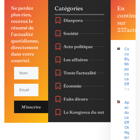
Catégories
En
Ne perdez
plus rien,
continu
Diaspora
recevez le
sur
résumé de
237actu
Société
l'actualité
quotidienne,
Actu politique
directement
Coup d’É
dans votre
contre P
Biya : Sa
Les affaires
courriel.
Mohama
porte pla
Toute l'actualité
contre l
capitain
Effoudo
Éconmie
7 août 2
Faits divers
Après le
M'inscrire
accusati
Le Kongossa du net
du
capitain
Effoudou
Olive
Ngobo E
brise enf