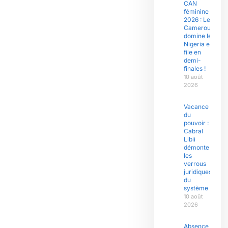
CAN
féminine
2026 : Le
Cameroun
domine le
Nigeria et
file en
demi-
finales !
10 août
2026
Vacance
du
pouvoir :
Cabral
Libii
démonte
les
verrous
juridiques
du
système
10 août
2026
Absence de