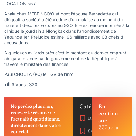
LOCATION sis à
Ahala chez MEBE NGO’O et dont l’épouse Bernadette qui
dirigeait la société a été victime d’un malaise au moment du
transfert desdites voitures au GSO. Elle est encore internée à la
clinique le jourdain à Nlongkak dans l’arrondissement de
Yaoundé 1er. Prejudice estimé 196 milliards avec 08 chefs d
accusations.
A quelques milliards près c’est le montant du dernier emprunt
obligataire lancé par le gouvernement de la République à
travers le ministère des finances.
Paul CHOUTA (PC) le TGV de l’info
# Vues :
320
Catégories
En
Ne perdez plus rien,
recevez le résumé de
continu
Diaspora
l'actualité quotidienne,
sur
directement dans votre
237actu
Société
courriel.