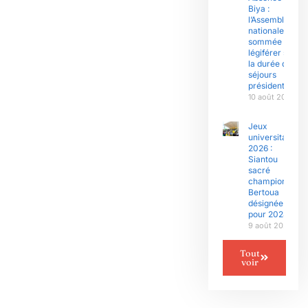
Biya :
l’Assemblée
nationale
sommée de
légiférer sur
la durée des
séjours
présidentiels
10 août 2026
Jeux
universitaires
2026 :
Siantou
sacré
champion,
Bertoua
désignée
pour 2028
9 août 2026
Tout
voir