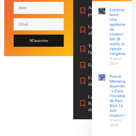
Actu
Extrême-
politique
Nord :
Une
épidémie
Les
de
affaires
choléra
fait 28
M'inscrire
morts, la
Toute
riposte
l'actualité
s’organise
10 août
2026
Éconmie
Pascal
Faits
Messanga
divers
Nyamding
: « Dans
l’invisible
Le
de Paul
Kongossa
Biya, j’y
du net
suis
toujours »
10 août
2026